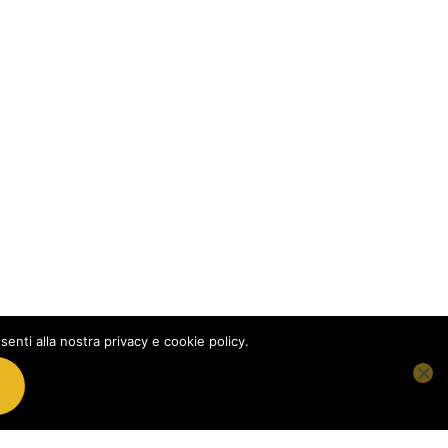
senti alla nostra privacy e cookie policy.
. 92019420584