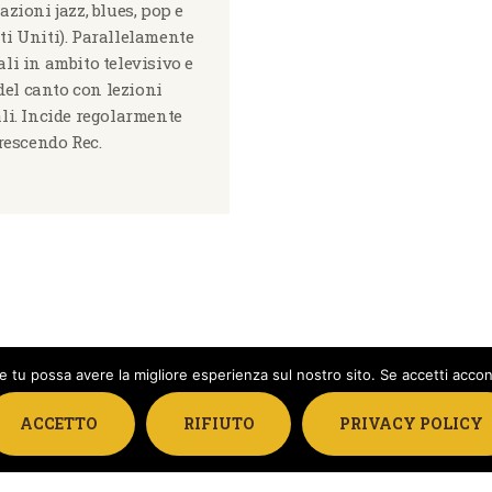
azioni jazz, blues, pop e
tati Uniti). Parallelamente
li in ambito televisivo e
del canto con lezioni
ali. Incide regolarmente
Crescendo Rec.
e tu possa avere la migliore esperienza sul nostro sito. Se accetti accon
ACCETTO
RIFIUTO
PRIVACY POLICY
 Musike - Sede Legale Via G. Fontana 61 - 00044 Frascati (Roma) c.f