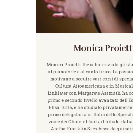
Monica Proiett
Monica Proietti Tuzia ha iniziato gli st
al pianoforte e al canto lirico. La passion
motivano a seguire vari corsi di specia
Cultura Afroamericana e in Musical
Linklater con Margarete Assmuth, ha con
primo e secondo livello avanzato dell’Es
Elisa Turlà, e ha studiato privatamente
primo delegatario in Italia dello Speech
voice dei Chain of fools, il tributo itali
Aretha Franklin.Si esibisce da quindici