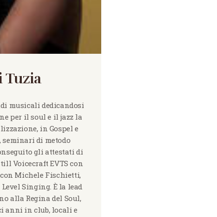
i Tuzia
udi musicali dedicandosi
e per il soul e il jazz la
lizzazione, in Gospel e
, seminari di metodo
seguito gli attestati di
till Voicecraft EVTS con
 con Michele Fischietti,
 Level Singing. È la lead
ano alla Regina del Soul,
 anni in club, locali e