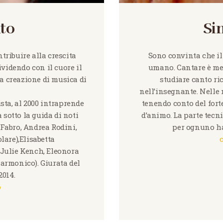
uto
Si
ntribuire alla crescita
Sono convinta che il
ividendo con il cuore il
umano. Cantare è mett
la creazione di musica di
studiare canto ri
nell’insegnante. Nelle m
sta, al 2000 intraprende
tenendo conto del forte
 sotto la guida di noti
d’animo. La parte tecni
o Fabro, Andrea Rodini,
per ognuno ha
lare),Elisabetta
, Julie Kench, Eleonora
 armonico). Giurata del
2014.
o