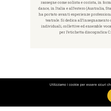
rassegne come solista e corista, in form
dance, in Italia e all’estero (Australia, S
ha portato avanti esperienze professiona
teatrale. Si dedica all’insegnamento 
individuali, collettive ed ensemble voc
per l’etichetta discografica 
Utilizziamo i cookie per essere sicuri ch
Associazione