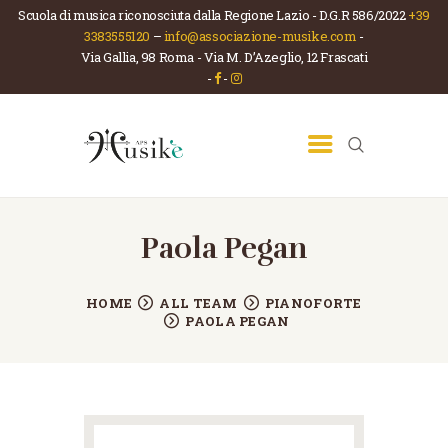
Scuola di musica riconosciuta dalla Regione Lazio - D.G.R 586/2022
+39
3383555120
–
info@associazione-musike.com
-
Via Gallia, 98 Roma - Via M. D’Azeglio, 12 Frascati
ASSOCIAZIONE MUSIKÈ
-
-
Scuola di musica e teatro
HOME
CHI SIAMO
LA SCUOLA
CORSI
Paola Pegan
NEWS
HOME
ALL TEAM
PIANOFORTE
CONTATTI
PAOLA PEGAN