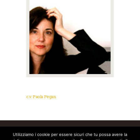
c.v. Paola Pegan
Associazione Musike - Sede Legale Via G. Fontana
Utilizziamo i cookie per essere sicuri che tu possa avere la
61 - 00044 Frascati (Roma) c.f. 92019420584