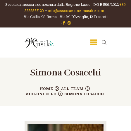
Scuola di musica riconosciuta dalla Regione Lazio - D.G.R 586/2022
+39
3383555120
–
info@associazione-musike.com
-
Via Gallia, 98 Roma - Via M. D’Azeglio, 12 Frascati
ASSOCIAZIONE MUSIKÈ
-
-
Scuola di musica e teatro
HOME
CHI SIAMO
LA SCUOLA
CORSI
Simona Cosacchi
NEWS
HOME
ALL TEAM
CONTATTI
VIOLONCELLO
SIMONA COSACCHI