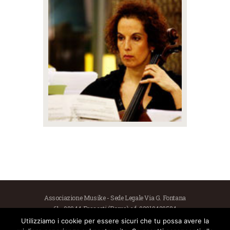
Associazione Musike - Sede Legale Via G. Fontana
61 - 00044 Frascati (Roma) c.f. 92019420584
Utilizziamo i cookie per essere sicuri che tu possa avere la