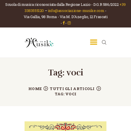
Scuola di musica riconosciuta dalla Regione Lazio - D.G.R 586/2022
+39
3383555120
–
info@associazione-musike.com
-
Via Gallia, 98 Roma - Via M. D’Azeglio, 12 Frascati
ASSOCIAZIONE MUSIKÈ
-
-
Scuola di musica e teatro
HOME
CHI SIAMO
LA SCUOLA
CORSI
Tag: voci
NEWS
HOME
TUTTI GLI ARTICOLI
CONTATTI
TAG: VOCI