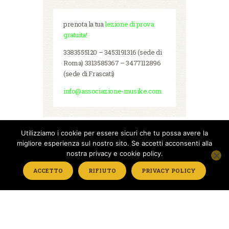
prenota la tua
lezione di prova
gratuita!
3383555120 – 3453191316 (sede di
Roma) 3313585367 – 3477112896
(sede di Frascati)
info@associazione-musike.com
Utilizziamo i cookie per essere sicuri che tu possa avere la
migliore esperienza sul nostro sito. Se accetti acconsenti alla
nostra privacy e cookie policy.
Associazione Musike - Sede Legale Via G. Fontana
ACCETTO
RIFIUTO
PRIVACY POLICY
61 - 00044 Frascati (Roma) c.f. 92019420584