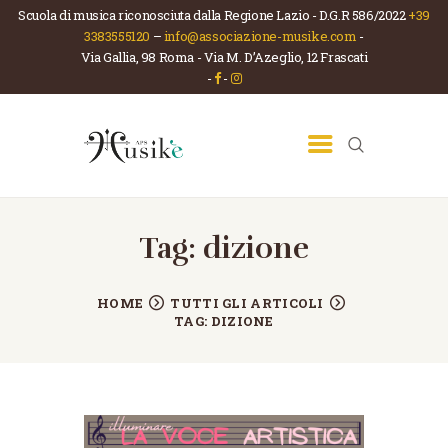
Scuola di musica riconosciuta dalla Regione Lazio - D.G.R 586/2022
+39
3383555120
–
info@associazione-musike.com
-
Via Gallia, 98 Roma - Via M. D’Azeglio, 12 Frascati
ASSOCIAZIONE MUSIKÈ
-
-
Scuola di musica e teatro
HOME
CHI SIAMO
LA SCUOLA
CORSI
Tag: dizione
NEWS
HOME
TUTTI GLI ARTICOLI
CONTATTI
TAG: DIZIONE