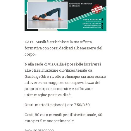
L’APS Musikè arricchisce la sua offerta
formativa con corsi dedicati al benessere del
corpo.
Nella sede di via Gallia è possibile iscriversi
alle classi mattutine di Pilates, tenute da
Gianluigi Gili e rivolte a chiunque sia interessato
ad avere una maggiore consapevolezza del
proprio corpo e a costruire e rafforzare
un’immagine positiva di sé.
Orari: martedì e giovedì, ore 7.50/8.50
Costi: 80 euro mensili per il bisettimanale, 40
euro per il monosettimanale
Info: 3935308303