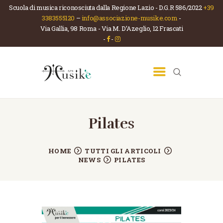
Scuola di musica riconosciuta dalla Regione Lazio - D.G.R 586/2022
+39
3383555120
–
info@associazione-musike.com
-
Via Gallia, 98 Roma - Via M. D’Azeglio, 12 Frascati
ASSOCIAZIONE MUSIKÈ
-
-
Scuola di musica e teatro
HOME
CHI SIAMO
LA SCUOLA
CORSI
Pilates
NEWS
HOME
TUTTI GLI ARTICOLI
CONTATTI
NEWS
PILATES