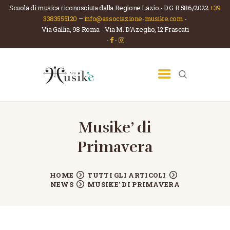
Scuola di musica riconosciuta dalla Regione Lazio - D.G.R 586/2022
+39
3383555120
–
info@associazione-musike.com
-
Via Gallia, 98 Roma - Via M. D’Azeglio, 12 Frascati
ASSOCIAZIONE MUSIKÈ
-
-
Scuola di musica e teatro
HOME
CHI SIAMO
LA SCUOLA
CORSI
Musike’ di
NEWS
Primavera
CONTATTI
HOME
TUTTI GLI ARTICOLI
NEWS
MUSIKE’ DI PRIMAVERA