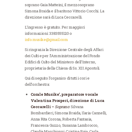
soprano Gaia Matteini, il mezzosoprano
Simona Braida e il baritono Vittorio Cocchi. La
direzione sarà di Luca Ceccarelli.
L’ingresso è gratuito. Per maggiori
informazioni: 3383555120 o
info.musike@gmail.com
Si ringrazia la Direzione Centrale degli Affari
dei Culti e per l’Amministrazione del Fondo
Edifici di Culto del Ministero dell’Interno,
proprietaria della Chiesa di Ss. XII Apostoli.
Qui di seguito l’organico di tutti i cori e
dell’orchestra:
Corale Musike’, preparatore vocale
Valentina Prosperi, direzione di Luca
Ceccarelli –
Soprano
: Silvana
Bombardieri, Simona Braida, Ilaria Cannelli,
Anna Rita Corona, Roberta Fantasia,
Francesca Guzzo, Susanna Lambrocco,
Claudia Marchionni, Cristina Poja, Carla