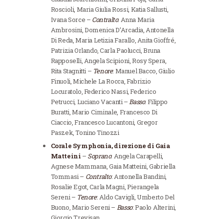
Roscioli, Maria Giulia Rossi, Katia Sallusti,
Ivana Sorce –
Contralto
: Anna Maria
Ambrosini, Domenica D’Arcadia, Antonella
Di Reda, Maria Letizia Farallo, Anita Gioffré,
Patrizia Orlando, Carla Paolucci, Bruna
Rapposelli, Angela Scipioni, Rosy Spera,
Rita Stagnitti –
Tenore
: Manuel Bacco, Giulio
Finuoli, Michele La Rocca, Fabrizio
Locuratolo, Federico Nassi, Federico
Petrucci, Luciano Vacanti –
Basso
: Filippo
Buratti, Mario Ciminale, Francesco Di
Ciaccio, Francesco Lucantoni, Gregor
Paszek, Tonino Tinozzi
Corale Symphonia, direzione di Gaia
Matteini
–
Soprano
: Angela Carapelli,
Agnese Mammana, Gaia Matteini, Gabriella
Tommasi –
Contralto
: Antonella Bandini,
Rosalie Egot, Carla Magni, Pierangela
Sereni –
Tenore
: Aldo Cavigli, Umberto Del
Buono, Mario Sereni –
Basso
: Paolo Alterini,
Giorgio Trevisan