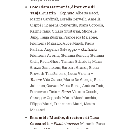
Coro Clara Harmonia, direzione di
Tanja Kustrin
–
Soprano
: Alberta Bacci,
Marzia Cardinali, Lorella Cervelli, Amelia
Ciappi, Filomena Convertito, Diana Coppola,
Karin Frank, Chiara Giustarini, Michelle
Jung, Tanja Kustrin, Francesca Malzone,
Filomena Milazzo, Alice Minuti, Paola
Pantani, Angelica Salvaggio –
Contralto
:
Filomena Averna, Stefania Bencini, Stefania
Ciulli, Paola Gheri, Tamara Gilardetti, Maria
Grazia Giannetoni, Barbara Grandi, Elena
Provedi, Tina Salerno, Lucia Viciani –
Tenore
: Vito Curcio, Mario De Giorgis, Elliot
Johnson, Giovani Maria Rossi, Andrea Tinti,
Francesco Tinto –
Basso
: Vittorio Cocchi,
Giuseppe Coppola, Mario Mandracchia,
Filippo Marri, Francesco Marri, Mauro
Mazzoni
Ensemble Musikè, direzione di Luca
Ceccarelli –
Flauto traverso
: Marcello Rosa