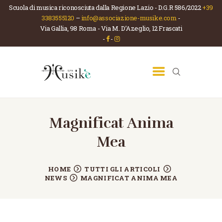
Scuola di musica riconosciuta dalla Regione Lazio - D.G.R 586/2022
+39
3383555120
–
info@associazione-musike.com
-
Via Gallia, 98 Roma - Via M. D’Azeglio, 12 Frascati
ASSOCIAZIONE MUSIKÈ
-
-
Scuola di musica e teatro
HOME
CHI SIAMO
LA SCUOLA
CORSI
Magnificat Anima
NEWS
Mea
CONTATTI
HOME
TUTTI GLI ARTICOLI
NEWS
MAGNIFICAT ANIMA MEA