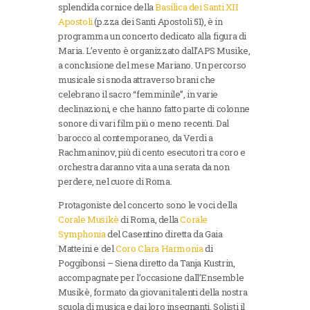
splendida cornice della
Basilica dei Santi XII
Apostoli
(p.zza dei Santi Apostoli 51), è in
programma un concerto dedicato alla figura di
Maria. L’evento è organizzato dall’APS Musike,
a conclusione del mese Mariano. Un percorso
musicale si snoda attraverso brani che
celebrano il sacro “femminile”, in varie
declinazioni, e che hanno fatto parte di colonne
sonore di vari film più o meno recenti. Dal
barocco al contemporaneo, da Verdi a
Rachmaninov, più di cento esecutori tra coro e
orchestra daranno vita a una serata da non
perdere, nel cuore di Roma.
Protagoniste del concerto sono le voci della
Corale Musikè
di Roma, della
Corale
Symphonia
del Casentino diretta da Gaia
Matteini e del
Coro Clara Harmonia
di
Poggibonsi – Siena diretto da Tanja Kustrin,
accompagnate per l’occasione dall’Ensemble
Musikè, formato da giovani talenti della nostra
scuola di musica e dai loro insegnanti. Solisti il