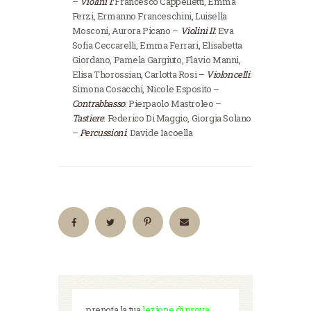
–
Violini I:
Francesco Cappelletti, Emma
Ferzi, Ermanno Franceschini, Luisella
Mosconi, Aurora Picano –
Violini II
: Eva
Sofia Ceccarelli, Emma Ferrari, Elisabetta
Giordano, Pamela Gargiuto, Flavio Manni,
Elisa Thorossian, Carlotta Rosi –
Violoncelli
:
Simona Cosacchi, Nicole Esposito –
Contrabbasso
: Pierpaolo Mastroleo –
Tastiere
: Federico Di Maggio, Giorgia Solano
–
Percussioni
: Davide Iacoella
prenota la tua
lezione di prova