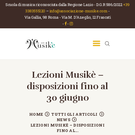
Scuola di musica riconosciuta dalla Regione Lazio - D.G.R 586/2022
+39
3383555120
–
info@associazione-musike.com
-
Via Gallia, 98 Roma - Via M. D’Azeglio, 12 Frascati
ASSOCIAZIONE MUSIKÈ
-
-
Scuola di musica e teatro
HOME
CHI SIAMO
LA SCUOLA
CORSI
Lezioni Musikè –
NEWS
disposizioni fino al
CONTATTI
30 giugno
HOME
TUTTI GLI ARTICOLI
NEWS
LEZIONI MUSIKÈ – DISPOSIZIONI
FINO AL...