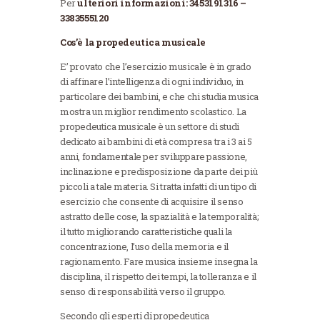
Per
ulteriori informazioni: 3453191316 –
3383555120
Cos’è la propedeutica musicale
E’ provato che l’esercizio musicale è in grado
di affinare l’intelligenza di ogni individuo, in
particolare dei bambini, e che chi studia musica
mostra un miglior rendimento scolastico. La
propedeutica musicale è un settore di studi
dedicato ai bambini di età compresa tra i 3 ai 5
anni, fondamentale per sviluppare passione,
inclinazione e predisposizione da parte dei più
piccoli a tale materia. Si tratta infatti di un tipo di
esercizio che consente di acquisire il senso
astratto delle cose, la spazialità e la temporalità;
il tutto migliorando caratteristiche quali la
concentrazione, l’uso della memoria e il
ragionamento. Fare musica insieme insegna la
disciplina, il rispetto dei tempi, la tolleranza e il
senso di responsabilità verso il gruppo.
Secondo gli esperti di propedeutica