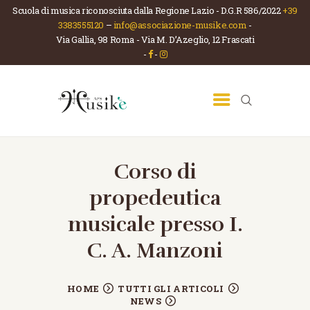
Scuola di musica riconosciuta dalla Regione Lazio - D.G.R 586/2022
+39
3383555120
–
info@associazione-musike.com
-
Via Gallia, 98 Roma - Via M. D’Azeglio, 12 Frascati
ASSOCIAZIONE MUSIKÈ
-
-
Scuola di musica e teatro
HOME
CHI SIAMO
LA SCUOLA
CORSI
Corso di
NEWS
propedeutica
CONTATTI
musicale presso I.
C. A. Manzoni
HOME
TUTTI GLI ARTICOLI
NEWS