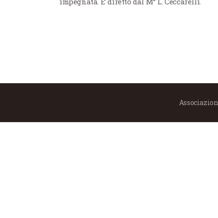
impegnata. E’ diretto dal M° L. Ceccarelli.
Associazione