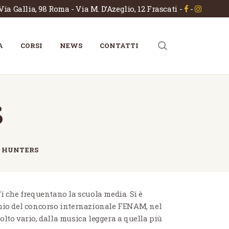
Via Gallia, 98 Roma - Via M. D’Azeglio, 12 Frascati
-
-
A
CORSI
NEWS
CONTATTI
s
 HUNTERS
 che frequentano la scuola media. Si è
premio del concorso internazionale FENAM, nel
molto vario, dalla musica leggera a quella più