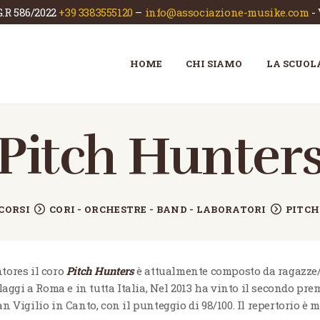
G.R 586/2022
+39 3383555120
–
info@associazione-musike.com
-
HOME
CHI SIAMO
ASSOCIAZIONE MUSIKÈ
HOME
CHI SIAMO
LA SCUOL
Scuola di musica e teatro
LA SCUOLA
CORSI
Pitch Hunter
NEWS
CONTATTI
CORSI
CORI - ORCHESTRE - BAND - LABORATORI
PITCH
tores il coro
Pitch Hunters
è attualmente composto da ragazze/i
llaggi a Roma e in tutta Italia, Nel 2013 ha vinto il secondo 
 Vigilio in Canto, con il punteggio di 98/100. Il repertorio è 