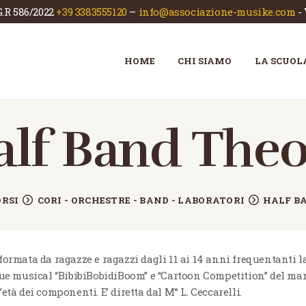
G.R 586/2022
+39 3383555120
–
info@associazione-musike.com
-
HOME
CHI SIAMO
ASSOCIAZIONE MUSIKÈ
HOME
CHI SIAMO
LA SCUOL
Scuola di musica e teatro
LA SCUOLA
CORSI
alf Band Theo
NEWS
CONTATTI
ORSI
CORI - ORCHESTRE - BAND - LABORATORI
HALF B
formata da ragazze e ragazzi dagli 11 ai 14 anni frequentanti l
ue musical “BibibiBobidiBoom” e “Cartoon Competition” del marzo
età dei componenti. E’ diretta dal M° L. Ceccarelli.