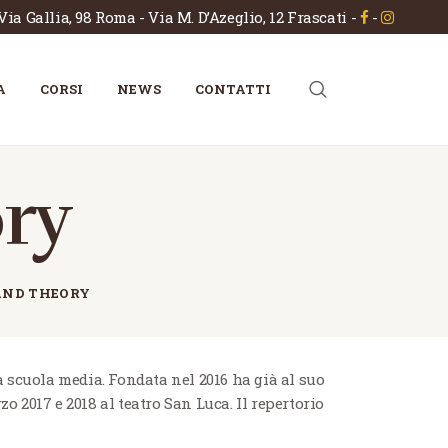
Via Gallia, 98 Roma - Via M. D’Azeglio, 12 Frascati
-
-
A
CORSI
NEWS
CONTATTI
ry
AND THEORY
a scuola media. Fondata nel 2016 ha già al suo
 2017 e 2018 al teatro San Luca. Il repertorio