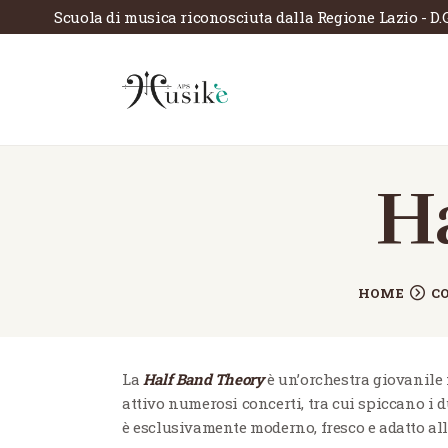
Scuola di musica riconosciuta dalla Regione Lazio - D.
H
HOME
C
La
Half Band Theory
è un’orchestra giovanile 
attivo numerosi concerti, tra cui spiccano i d
è esclusivamente moderno, fresco e adatto all’