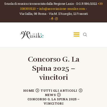
Scuola di musica riconosciuta dalla Regione Lazio - D.G.R 586/2022
+39
3383555120
–
info@associazione-musike.com
-
Via Gallia, 98 Roma - Via M. D’Azeglio, 12 Frascati
ASSOCIAZIONE MUSIKÈ
-
-
Scuola di musica e teatro
HOME
CHI SIAMO
LA SCUOLA
CORSI
Concorso G. La
NEWS
Spina 2025 –
CONTATTI
vincitori
HOME
TUTTI GLI ARTICOLI
NEWS
CONCORSO G. LA SPINA 2025 –
VINCITORI