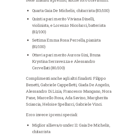
sette finalisti a premio, anche loro bravissimi:
Quarta Gaia De Michelis, chitarrista (83/100)
Quinti a pari merito Viviana Dinelli,
violinista, e Lorenzo Nicolucci, batterista
(82/100)
Settima Emma Rosa Perrella, pianista
(81/100)
Ottavi a pari merito Aurora Gini, Bruna
Krystina Serravezza e Alessandro
Cervellati (80/100)
Complimenti anche agli altri finalisti: Filippo
Benetti, Gabriele Cappelletti, Giada De Angelis,
Alessandro Di Lizia, Francesco Mangano, Nora
Pane, Marcello Rosa, Ada Savino, Margherita
Sciascia, Heloise Spellucci, Gabriele Vinci.
Ecco invece i premi speciali:
Miglior allieva/o under 11: Gaia De Michelis,
chitarrista