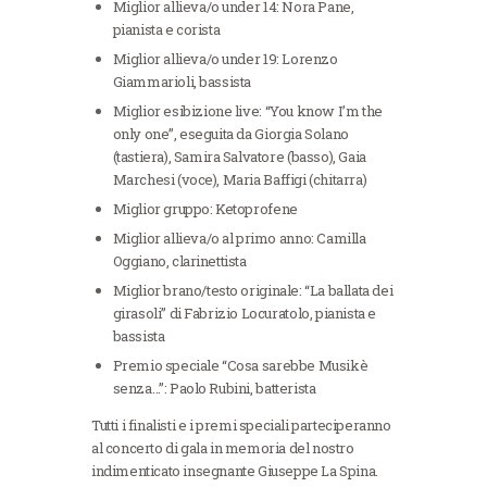
Miglior allieva/o under 14: Nora Pane,
pianista e corista
Miglior allieva/o under 19: Lorenzo
Giammarioli, bassista
Miglior esibizione live: “You know I’m the
only one”, eseguita da Giorgia Solano
(tastiera), Samira Salvatore (basso), Gaia
Marchesi (voce), Maria Baffigi (chitarra)
Miglior gruppo: Ketoprofene
Miglior allieva/o al primo anno: Camilla
Oggiano, clarinettista
Miglior brano/testo originale: “La ballata dei
girasoli” di Fabrizio Locuratolo, pianista e
bassista
Premio speciale “Cosa sarebbe Musikè
senza…”: Paolo Rubini, batterista
Tutti i finalisti e i premi speciali parteciperanno
al concerto di gala in memoria del nostro
indimenticato insegnante Giuseppe La Spina.